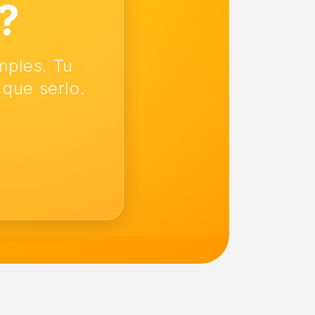
?
mples. Tu
 que serlo.