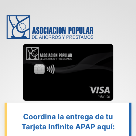
Coordina la entrega de tu
Tarjeta Infinite APAP aquí: