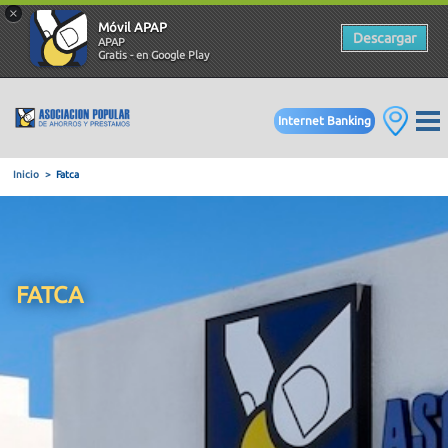
×
Móvil APAP
Descargar
APAP
Gratis - en Google Play
Internet Banking
Inicio
Fatca
FATCA