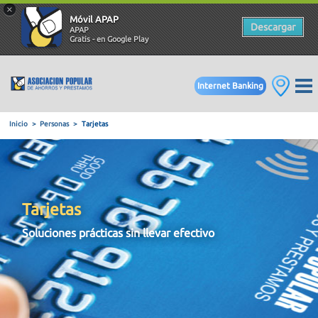
×
Móvil APAP
Descargar
APAP
Gratis - en Google Play
Internet Banking
Inicio
Personas
Tarjetas
Tarjetas
Soluciones prácticas sin llevar efectivo