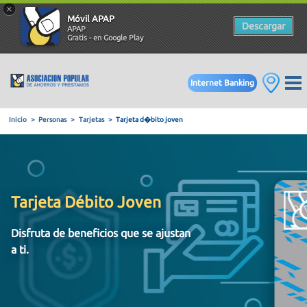
×
Móvil APAP
Descargar
APAP
Gratis - en Google Play
Internet Banking
Inicio
Personas
Tarjetas
Tarjeta d�bito joven
Tarjeta Débito Joven
Disfruta de beneficios que se ajustan
a ti.