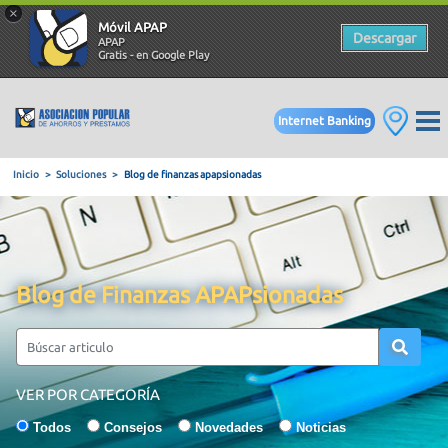
×
Móvil APAP
Descargar
APAP
Gratis - en Google Play
Internet Banking
Inicio
Soluciones
Blog de finanzas apapsionadas
Blog de Finanzas APAPsionadas
VER POR CATEGORÍA
Todos
Consejos
Novedades
Noticias