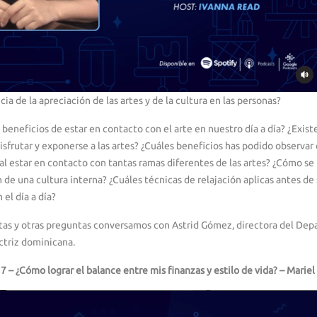
cia de la apreciación de las artes y de la cultura en las personas?
 beneficios de estar en contacto con el arte en nuestro día a día? ¿Exist
isfrutar y exponerse a las artes? ¿Cuáles beneficios has podido observar 
 al estar en contacto con tantas ramas diferentes de las artes? ¿Cómo se
n de una cultura interna? ¿Cuáles técnicas de relajación aplicas antes de 
 el día a día?
tas y otras preguntas conversamos con Astrid Gómez, directora del Dep
triz dominicana.
7 – ¿Cómo lograr el balance entre mis finanzas y estilo de vida? – Mariel