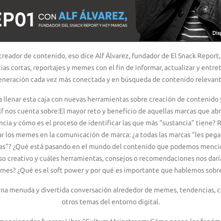
 creador de contenido, eso dice Alf Álvarez, fundador de El Snack Report
ias cortas, reportajes y memes con el fin de informar, actualizar y entr
eneración cada vez más conectada y en búsqueda de contenido relevant
 llenar esta caja con nuevas herramientas sobre creación de contenido 
f nos cuenta sobre:El mayor reto y beneficio de aquellas marcas que ab
cia y cómo es el proceso de identificar las que más “sustancia” tiene
ar los memes en la comunicación de marca: ¿a todas las marcas “les pega
cas”? ¿Qué está pasando en el mundo del contenido que podemos menci
o creativo y cuáles herramientas, consejos o recomendaciones nos daría
ymes? ¿Qué es el soft power y por qué es importante que hablemos sobre
una menuda y divertida conversación alrededor de memes, tendencias, 
otros temas del entorno digital.