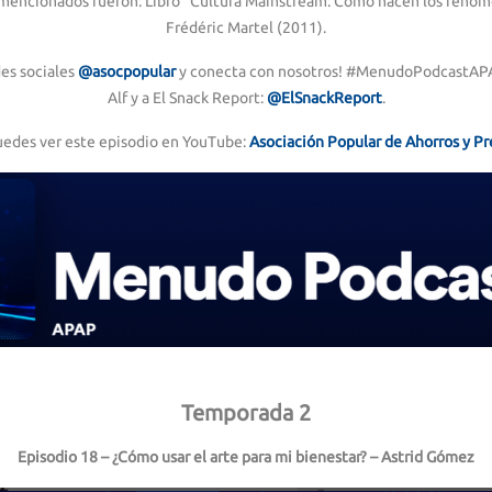
 mencionados fueron: Libro “Cultura Mainstream: Cómo nacen los fenóm
Frédéric Martel (2011).
des sociales
@asocpopular
y conecta con nosotros! #MenudoPodcastAPAP
Alf y a El Snack Report:
@ElSnackReport
.
uedes ver este episodio en YouTube:
Asociación Popular de Ahorros y P
Temporada 2
Episodio 18 – ¿Cómo usar el arte para mi bienestar? – Astrid Gómez