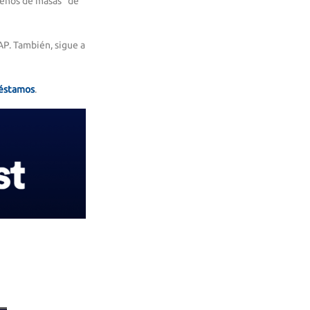
enos de masas” de
. También, sigue a
réstamos
.