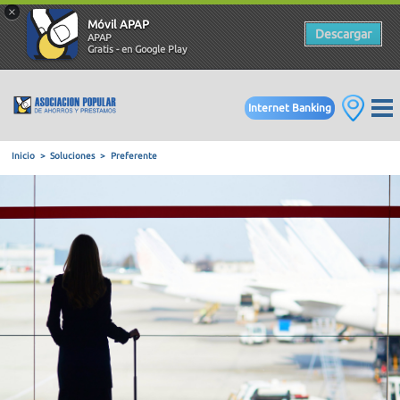
×
Móvil APAP
Descargar
APAP
Gratis - en Google Play
Internet Banking
Inicio
Soluciones
Preferente