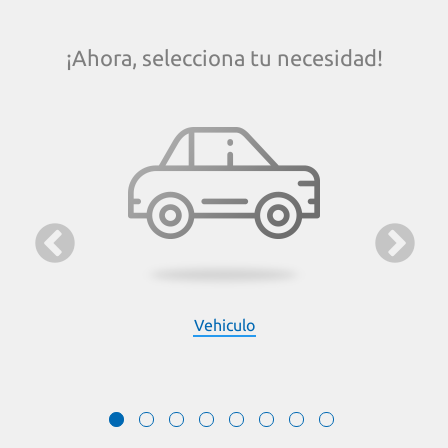
¡Ahora, selecciona tu necesidad!
Remodelar
Vehiculo
Amueblar
Hogar
Viajes
Inversión
Asegurar Mi Futuro
Ahorros