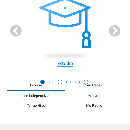
Me caso
1er Trabajo
Estudio
Tengo Hijos
Me retiro
Me independizo
Estudio
1er Trabajo
Me independizo
Me caso
Tengo Hijos
Me Retiro