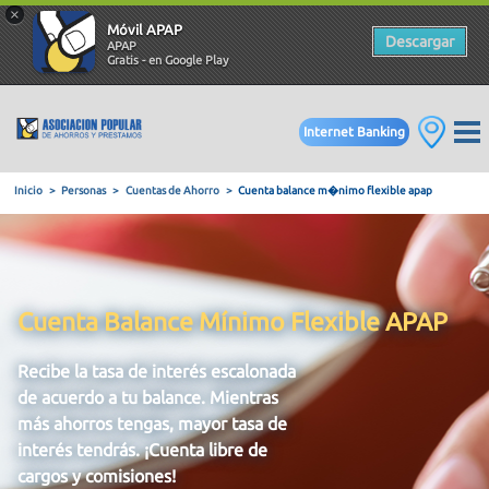
×
Móvil APAP
Descargar
APAP
Gratis - en Google Play
Internet Banking
Inicio
Personas
Cuentas de Ahorro
Cuenta balance m�nim
Cuenta Balance Mínimo Flexible APAP
Recibe la tasa de interés escalonada
de acuerdo a tu balance. Mientras
más ahorros tengas, mayor tasa de
interés tendrás. ¡Cuenta libre de
cargos y comisiones!