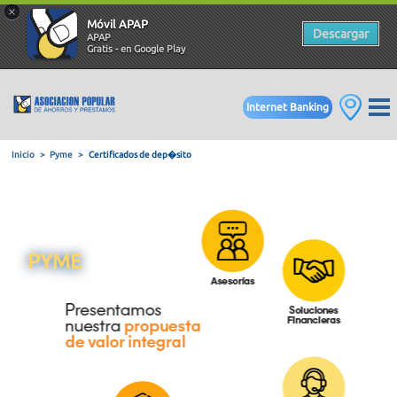
×
Móvil APAP
Descargar
APAP
Gratis - en Google Play
Internet Banking
Inicio
Pyme
Certificados de dep�sito
PYME