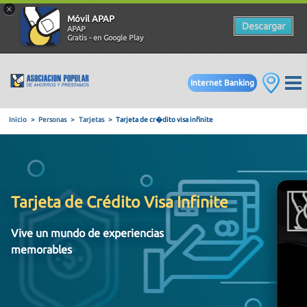
×
Móvil APAP
Descargar
APAP
Gratis - en Google Play
Internet Banking
Inicio
Personas
Tarjetas
Tarjeta de cr�dito visa infinite
Tarjeta de Crédito Visa Infinite
Vive un mundo de experiencias
memorables