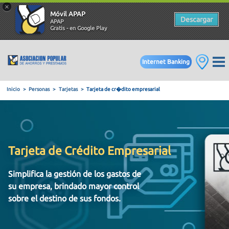
×
Móvil APAP
Descargar
APAP
Gratis - en Google Play
Internet Banking
Inicio
Personas
Tarjetas
Tarjeta de cr�dito empresarial
Tarjeta de Crédito Empresarial
Simplifica la gestión de los gastos de
su empresa, brindado mayor control
sobre el destino de sus fondos.