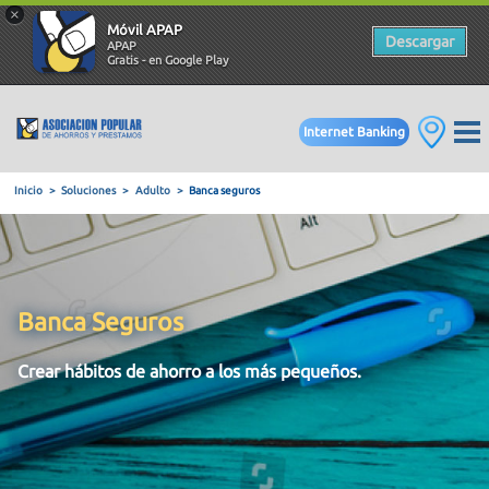
×
Móvil APAP
Descargar
APAP
Gratis - en Google Play
Internet Banking
Inicio
Soluciones
Adulto
Banca seguros
Banca Seguros
Crear hábitos de ahorro a los más pequeños.