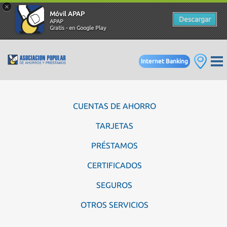
×
Móvil APAP
Descargar
APAP
Gratis - en Google Play
Internet Banking
CUENTAS DE AHORRO
TARJETAS
PRÉSTAMOS
CERTIFICADOS
SEGUROS
OTROS SERVICIOS