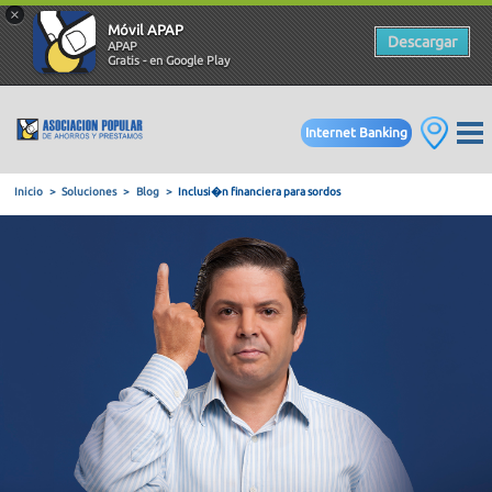
×
Móvil APAP
Descargar
APAP
Gratis - en Google Play
Internet Banking
Inicio
Soluciones
Blog
Inclusi�n financiera para sordos