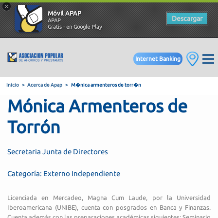
×
Móvil APAP
Descargar
APAP
Gratis - en Google Play
Internet Banking
Mónica Armenteros de
Inicio
Acerca de Apap
M�nica armenteros de torr�n
Torrón
Secretaria Junta de Directores
Categoría: Externo Independiente
Licenciada en Mercadeo, Magna Cum Laude, por la Universidad
Iberoamericana (UNIBE), cuenta con posgrados en Banca y Finanzas.
Cuenta además con las preparaciones académicas siguientes: Seminario