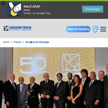
×
Móvil APAP
Descargar
APAP
Gratis - en Google Play
Internet Banking
Inicio
Prensa
50 a�os de liderazgo