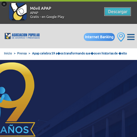
×
Móvil APAP
Descargar
APAP
Gratis - en Google Play
Internet Banking
Inicio
Prensa
Apap celebra 59 a�os transformando sue�os en