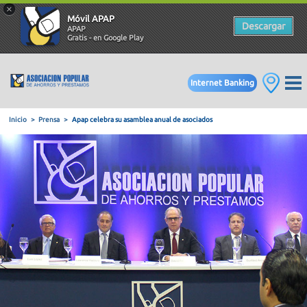
×
Móvil APAP
Descargar
APAP
Gratis - en Google Play
Internet Banking
Inicio
Prensa
Apap celebra su asamblea anual de asociados