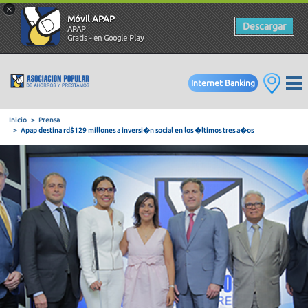
×
Móvil APAP
Descargar
APAP
Gratis - en Google Play
Internet Banking
Inicio
Prensa
Apap destina rd$129 millones a inversi�n social en los �ltimos