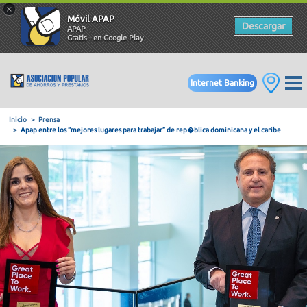
×
Móvil APAP
Descargar
APAP
Gratis - en Google Play
Internet Banking
Inicio
Prensa
Apap entre los “mejores lugares para trabajar” de rep�blica dom