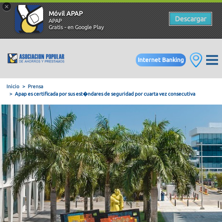
×
Móvil APAP
Descargar
APAP
Gratis - en Google Play
Internet Banking
Inicio
Prensa
Apap es certificada por sus est�ndares de seguridad por cuarta