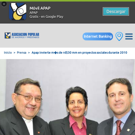
×
Móvil APAP
Descargar
APAP
Gratis - en Google Play
Internet Banking
Inicio
Prensa
Apap invierte m�s de rd$30 mm en proyectos s