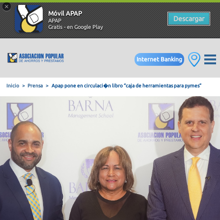
×
Móvil APAP
Descargar
APAP
Gratis - en Google Play
Internet Banking
Inicio
Prensa
Apap pone en circulaci�n libro “caja de herra