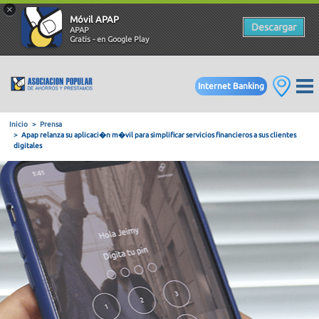
×
Móvil APAP
Descargar
APAP
Gratis - en Google Play
Internet Banking
Inicio
Prensa
Apap relanza su aplicaci�n m�vil para simplificar servicios finan
digitales