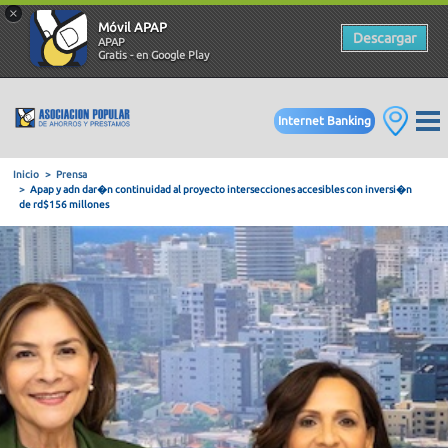
×
Móvil APAP
Descargar
APAP
Gratis - en Google Play
Internet Banking
Inicio
Prensa
Apap y adn dar�n continuidad al proyecto intersecciones acces
de rd$156 millones