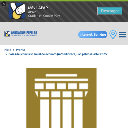
×
Móvil APAP
Descargar
APAP
Gratis - en Google Play
Internet Banking
Inicio
Prensa
Bases del concurso anual de econom�a ‘biblioteca juan pablo d