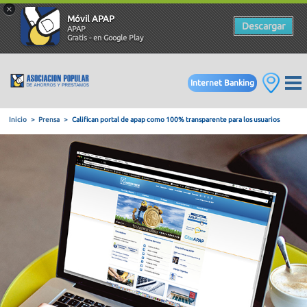
×
Móvil APAP
Descargar
APAP
Gratis - en Google Play
Internet Banking
Inicio
Prensa
Califican portal de apap como 100% transparent