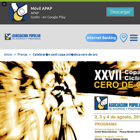
×
Móvil APAP
Descargar
APAP
Gratis - en Google Play
Internet Banking
Inicio
Prensa
Celebrar�n xxvii copa cicl�stica cero de oro