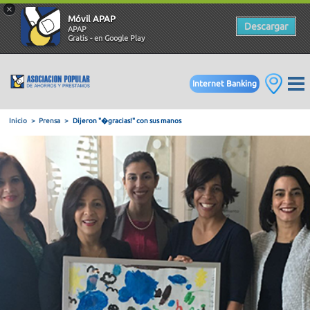
×
Móvil APAP
Descargar
APAP
Gratis - en Google Play
Internet Banking
Inicio
Prensa
Dijeron "�gracias!" con sus manos