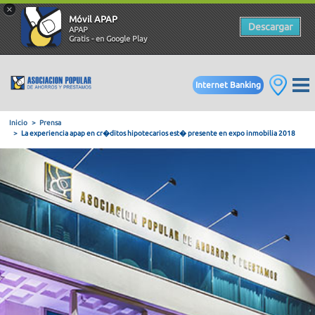
×
Móvil APAP
Descargar
APAP
Gratis - en Google Play
Internet Banking
Inicio
Prensa
La experiencia apap en cr�ditos hipotecarios est� presente e