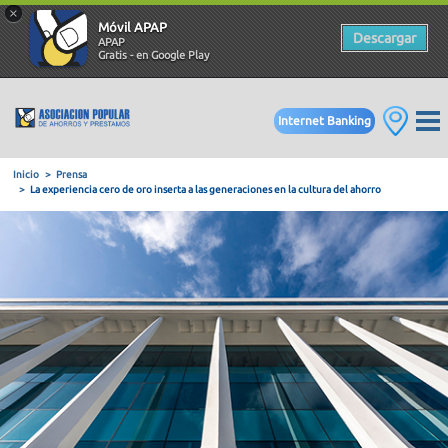
×
Móvil APAP
Descargar
APAP
Gratis - en Google Play
Internet Banking
Inicio
Prensa
La experiencia cero de oro inserta a las generaciones en la cultu