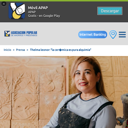
×
Móvil APAP
Descargar
APAP
Gratis - en Google Play
Internet Banking
Inicio
Prensa
Thelma leonor: “la cer�mica es pura alquimia”