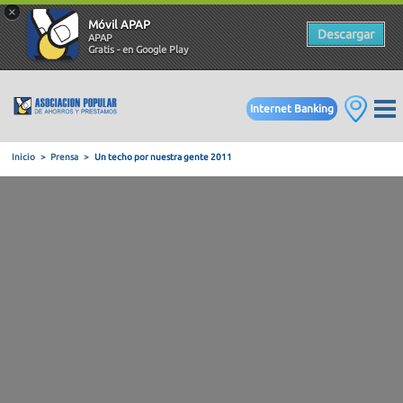
×
Móvil APAP
Descargar
APAP
Gratis - en Google Play
Internet Banking
Inicio
Prensa
Un techo por nuestra gente 2011