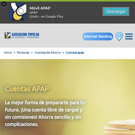
×
Móvil APAP
Descargar
APAP
Gratis - en Google Play
Internet Banking
Inicio
Personas
Cuentas de Ahorro
Cuentas apap
Cuentas APAP
La mejor forma de prepararte para tu
futuro. ¡Una cuenta libre de cargos y
sin comisiones! Ahorra sencillo y sin
complicaciones.