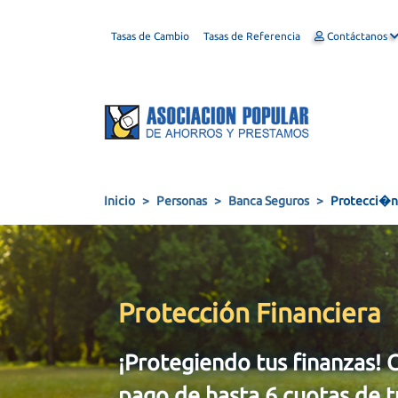
Tasas de Cambio
Tasas de Referencia
Contáctanos
Inicio
Personas
Banca Seguros
Protecci�n 
Protección Financiera
¡Protegiendo tus finanzas! C
pago de hasta 6 cuotas de t