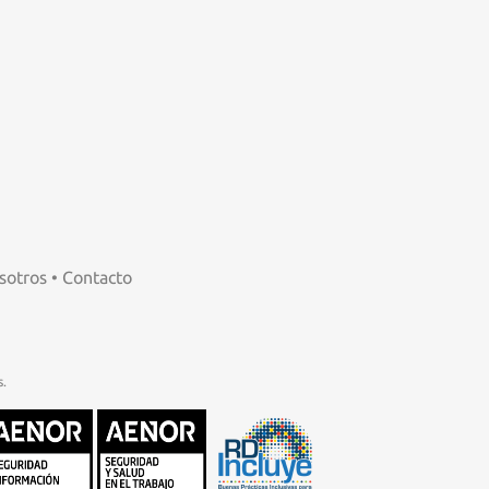
sotros
•
Contacto
.