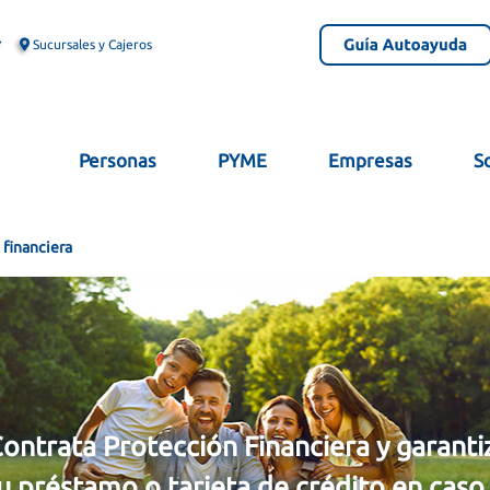
Sucursales y Cajeros
Personas
PYME
Empresas
S
financiera
ontrata Protección Financiera y garanti
u préstamo o tarjeta de crédito en caso