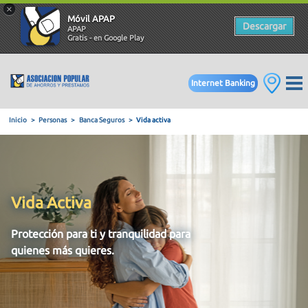
×
Móvil APAP
Descargar
APAP
Gratis - en Google Play
Internet Banking
Inicio
Personas
Banca Seguros
Vida activa
Vida Activa
Protección para ti y tranquilidad para
quienes más quieres.