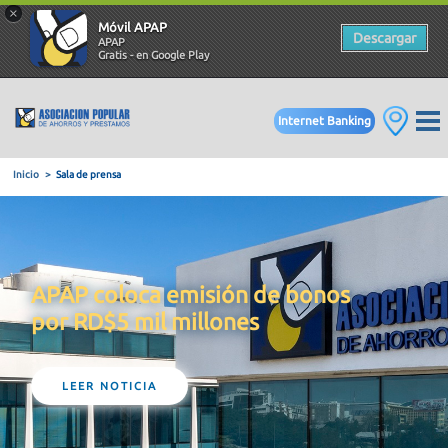
×
Móvil APAP
Descargar
APAP
Gratis - en Google Play
Internet Banking
Inicio
Sala de prensa
APAP coloca emisión de bonos
por RD$5 mil millones
LEER NOTICIA