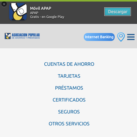
×
Móvil APAP
Descargar
APAP
Gratis - en Google Play
Internet Banking
CUENTAS DE AHORRO
TARJETAS
PRÉSTAMOS
CERTIFICADOS
SEGUROS
OTROS SERVICIOS